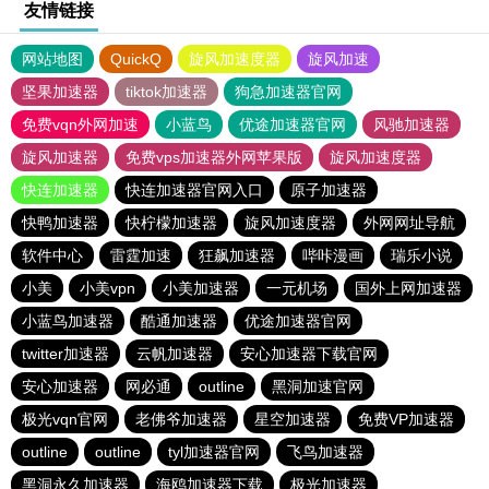
友情链接
网站地图
QuickQ
旋风加速度器
旋风加速
坚果加速器
tiktok加速器
狗急加速器官网
免费vqn外网加速
小蓝鸟
优途加速器官网
风驰加速器
旋风加速器
免费vps加速器外网苹果版
旋风加速度器
快连加速器
快连加速器官网入口
原子加速器
快鸭加速器
快柠檬加速器
旋风加速度器
外网网址导航
软件中心
雷霆加速
狂飙加速器
哔咔漫画
瑞乐小说
小美
小美vpn
小美加速器
一元机场
国外上网加速器
小蓝鸟加速器
酷通加速器
优途加速器官网
twitter加速器
云帆加速器
安心加速器下载官网
安心加速器
网必通
outline
黑洞加速官网
极光vqn官网
老佛爷加速器
星空加速器
免费VP加速器
outline
outline
tyl加速器官网
飞鸟加速器
黑洞永久加速器
海鸥加速器下载
极光加速器