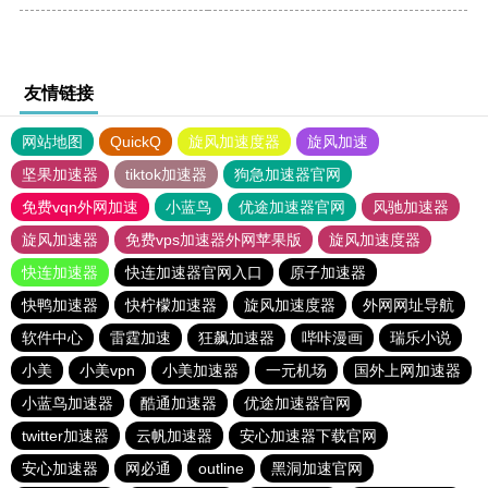
友情链接
网站地图
QuickQ
旋风加速度器
旋风加速
坚果加速器
tiktok加速器
狗急加速器官网
免费vqn外网加速
小蓝鸟
优途加速器官网
风驰加速器
旋风加速器
免费vps加速器外网苹果版
旋风加速度器
快连加速器
快连加速器官网入口
原子加速器
快鸭加速器
快柠檬加速器
旋风加速度器
外网网址导航
软件中心
雷霆加速
狂飙加速器
哔咔漫画
瑞乐小说
小美
小美vpn
小美加速器
一元机场
国外上网加速器
小蓝鸟加速器
酷通加速器
优途加速器官网
twitter加速器
云帆加速器
安心加速器下载官网
安心加速器
网必通
outline
黑洞加速官网