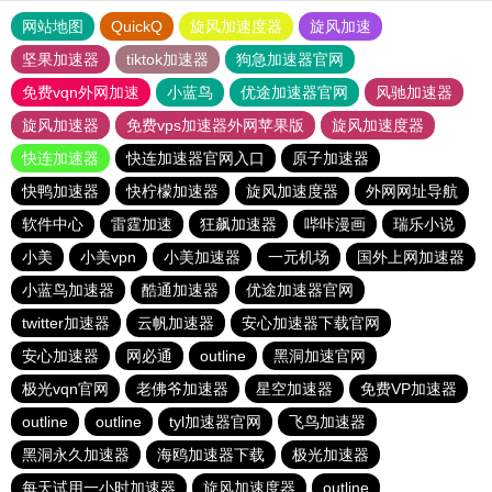
网站地图
QuickQ
旋风加速度器
旋风加速
坚果加速器
tiktok加速器
狗急加速器官网
免费vqn外网加速
小蓝鸟
优途加速器官网
风驰加速器
旋风加速器
免费vps加速器外网苹果版
旋风加速度器
快连加速器
快连加速器官网入口
原子加速器
快鸭加速器
快柠檬加速器
旋风加速度器
外网网址导航
软件中心
雷霆加速
狂飙加速器
哔咔漫画
瑞乐小说
小美
小美vpn
小美加速器
一元机场
国外上网加速器
小蓝鸟加速器
酷通加速器
优途加速器官网
twitter加速器
云帆加速器
安心加速器下载官网
安心加速器
网必通
outline
黑洞加速官网
极光vqn官网
老佛爷加速器
星空加速器
免费VP加速器
outline
outline
tyl加速器官网
飞鸟加速器
黑洞永久加速器
海鸥加速器下载
极光加速器
每天试用一小时加速器
旋风加速度器
outline