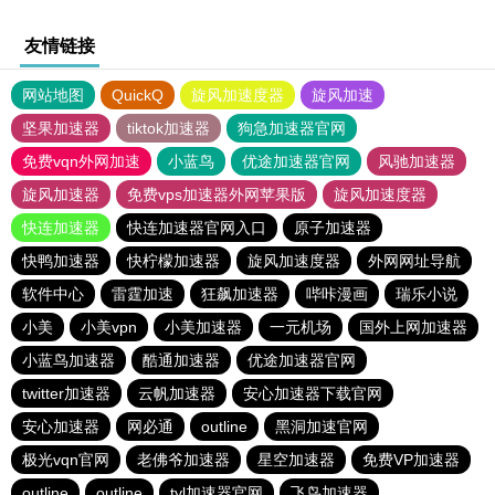
友情链接
网站地图
QuickQ
旋风加速度器
旋风加速
坚果加速器
tiktok加速器
狗急加速器官网
免费vqn外网加速
小蓝鸟
优途加速器官网
风驰加速器
旋风加速器
免费vps加速器外网苹果版
旋风加速度器
快连加速器
快连加速器官网入口
原子加速器
快鸭加速器
快柠檬加速器
旋风加速度器
外网网址导航
软件中心
雷霆加速
狂飙加速器
哔咔漫画
瑞乐小说
小美
小美vpn
小美加速器
一元机场
国外上网加速器
小蓝鸟加速器
酷通加速器
优途加速器官网
twitter加速器
云帆加速器
安心加速器下载官网
安心加速器
网必通
outline
黑洞加速官网
极光vqn官网
老佛爷加速器
星空加速器
免费VP加速器
outline
outline
tyl加速器官网
飞鸟加速器